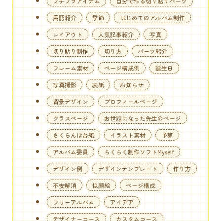
プチプラアイテム
自分で作る切り貼りパーツ
用語紹介
季節
はじめてのアルバム制作
レイアウト
人気記事紹介
写真
切り貼り制作
切り方
パーツ紹介
フレーム素材
ページ構成例
誕生日
写真撮影
表紙
お知らせ
背景デザイン
プロフィールページ
クラスページ
お世話になった先生のページ
さくらんぼ台紙
イラスト素材
予算
アルバム委員
らくらく制作ソフトMyself
デザイン例
デザインテンプレート
作り方
不安解消
似顔絵
ページ構成
フリーアルバム
アイデア
デザイナーコース
カスタムコース