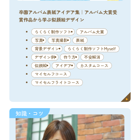
卒園アルバム表紙アイデア集｜アルバム大賞受
賞作品から学ぶ似顔絵デザイン
らくらく制作ソフト
アルバム大賞
写真
写真撮影
表紙
背景デザイン
らくらく制作ソフトMyself
デザイン例
作り方
不安解消
似顔絵
アイデア
カスタムコース
マイセルフコース
マイセルフライトコース
知識・コツ