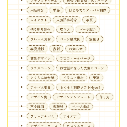
プチプラアイテム
自分で作る切り貼りパーツ
用語紹介
季節
はじめてのアルバム制作
レイアウト
人気記事紹介
写真
切り貼り制作
切り方
パーツ紹介
フレーム素材
ページ構成例
誕生日
写真撮影
表紙
お知らせ
背景デザイン
プロフィールページ
クラスページ
お世話になった先生のページ
さくらんぼ台紙
イラスト素材
予算
アルバム委員
らくらく制作ソフトMyself
デザイン例
デザインテンプレート
作り方
不安解消
似顔絵
ページ構成
フリーアルバム
アイデア
デザイナーコース
カスタムコース