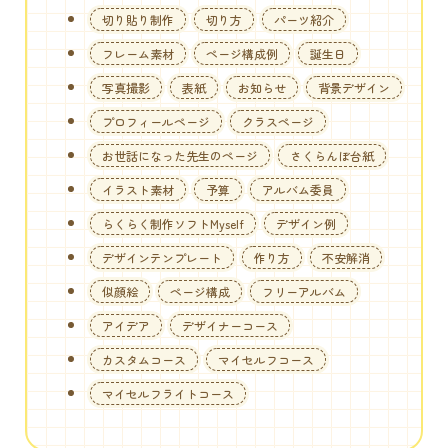
切り貼り制作
切り方
パーツ紹介
フレーム素材
ページ構成例
誕生日
写真撮影
表紙
お知らせ
背景デザイン
プロフィールページ
クラスページ
お世話になった先生のページ
さくらんぼ台紙
イラスト素材
予算
アルバム委員
らくらく制作ソフトMyself
デザイン例
デザインテンプレート
作り方
不安解消
似顔絵
ページ構成
フリーアルバム
アイデア
デザイナーコース
カスタムコース
マイセルフコース
マイセルフライトコース