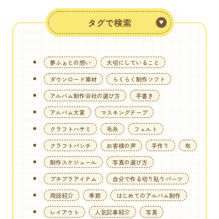
タグで検索
夢ふぉとの想い
大切にしていること
ダウンロード素材
らくらく制作ソフト
アルバム制作会社の選び方
手書き
アルバム大賞
マスキングテープ
クラフトハサミ
毛糸
フェルト
クラフトパンチ
お客様の声
手作り
布
制作スケジュール
写真の選び方
プチプラアイテム
自分で作る切り貼りパーツ
用語紹介
季節
はじめてのアルバム制作
レイアウト
人気記事紹介
写真