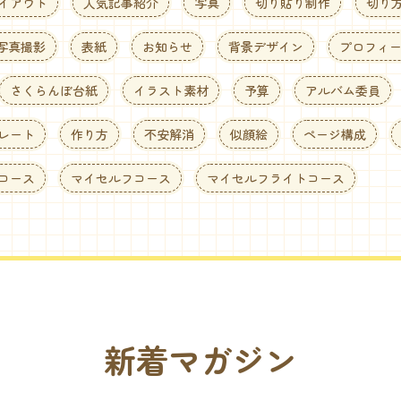
イアウト
人気記事紹介
写真
切り貼り制作
切り
写真撮影
表紙
お知らせ
背景デザイン
プロフィ
さくらんぼ台紙
イラスト素材
予算
アルバム委員
レート
作り方
不安解消
似顔絵
ページ構成
コース
マイセルフコース
マイセルフライトコース
新着マガジン