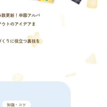
多数更新！卒園アルバ
アウトのアイデアま
づくりに役⽴つ裏技を
知識・コツ