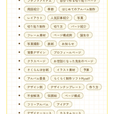
プチプラアイテム
自分で作る切り貼りパーツ
用語紹介
季節
はじめてのアルバム制作
レイアウト
人気記事紹介
写真
切り貼り制作
切り方
パーツ紹介
フレーム素材
ページ構成例
誕生日
写真撮影
表紙
お知らせ
背景デザイン
プロフィールページ
クラスページ
お世話になった先生のページ
さくらんぼ台紙
イラスト素材
予算
アルバム委員
らくらく制作ソフトMyself
デザイン例
デザインテンプレート
作り方
不安解消
似顔絵
ページ構成
フリーアルバム
アイデア
デザイナーコース
カスタムコース