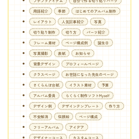
プチプラアイテム
自分で作る切り貼りパーツ
用語紹介
季節
はじめてのアルバム制作
レイアウト
人気記事紹介
写真
切り貼り制作
切り方
パーツ紹介
フレーム素材
ページ構成例
誕生日
写真撮影
表紙
お知らせ
背景デザイン
プロフィールページ
クラスページ
お世話になった先生のページ
さくらんぼ台紙
イラスト素材
予算
アルバム委員
らくらく制作ソフトMyself
デザイン例
デザインテンプレート
作り方
不安解消
似顔絵
ページ構成
フリーアルバム
アイデア
デザイナーコース
カスタムコース