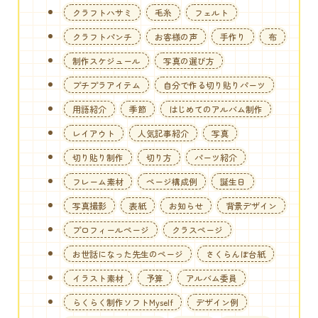
クラフトハサミ
毛糸
フェルト
クラフトパンチ
お客様の声
手作り
布
制作スケジュール
写真の選び方
プチプラアイテム
自分で作る切り貼りパーツ
用語紹介
季節
はじめてのアルバム制作
レイアウト
人気記事紹介
写真
切り貼り制作
切り方
パーツ紹介
フレーム素材
ページ構成例
誕生日
写真撮影
表紙
お知らせ
背景デザイン
プロフィールページ
クラスページ
お世話になった先生のページ
さくらんぼ台紙
イラスト素材
予算
アルバム委員
らくらく制作ソフトMyself
デザイン例