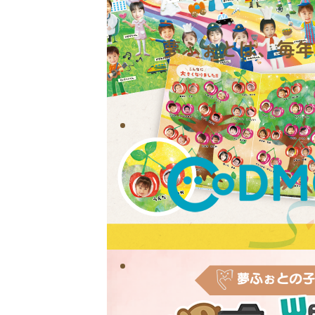
夢ふぉとは、
毎年