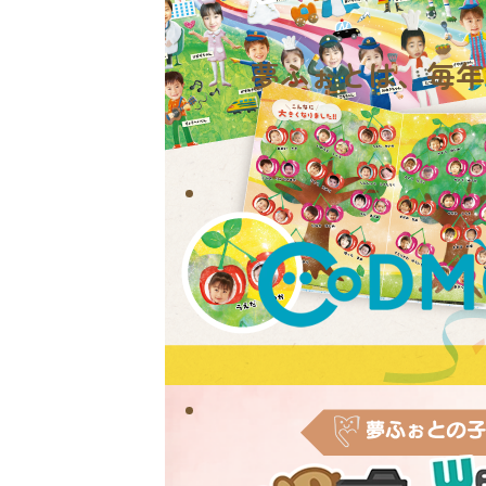
夢ふぉとは、
毎年