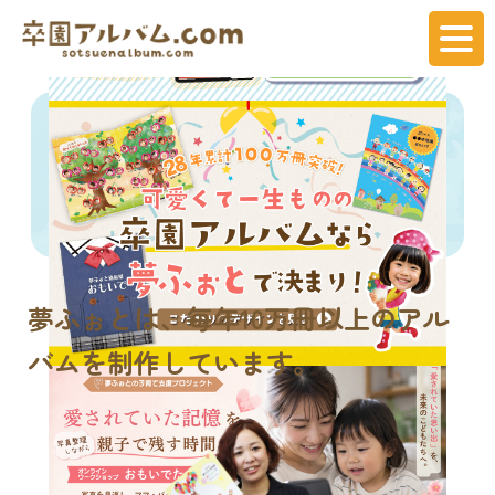
夢ふぉとは、
毎年
10万冊
以上のアル
バムを制作しています。