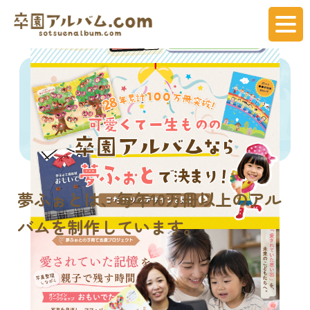
夢ふぉとは、
毎年
10万冊
以上のアル
バムを制作しています。