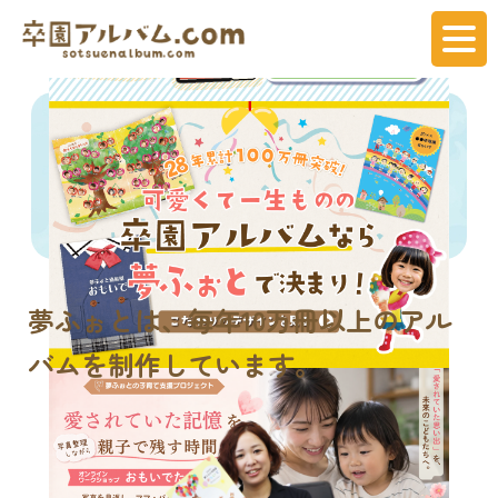
夢ふぉとは、
毎年
10万冊
以上のアル
バムを制作しています。