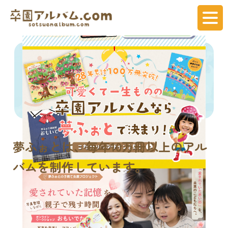
夢ふぉとは、
毎年
10万冊
以上のアル
バムを制作しています。