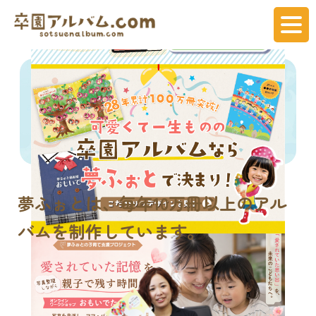
夢ふぉとは、
毎年
10万冊
以上のアル
バムを制作しています。