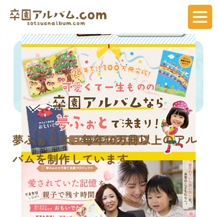
夢ふぉとは、
毎年
10万冊
以上のアル
バムを制作しています。