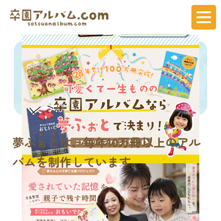
夢ふぉとは、
毎年
10万冊
以上のアル
バムを制作しています。