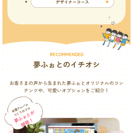
デザイナーコース
RECOMMENDED
夢ふぉとのイチオシ
お客さまの声から生まれた夢ふぉとオリジナルのコン
テンツや、可愛いオプションをご紹介！
卒園アルバム
づくりのプロ
夢ふぉとが
開発！